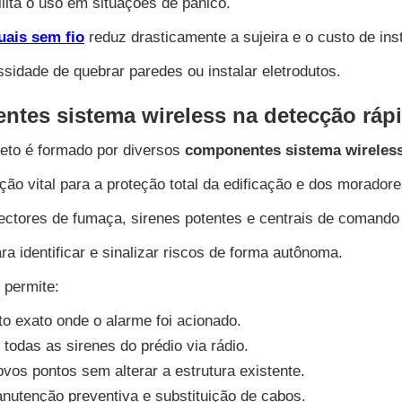
lita o uso em situações de pânico.
ais sem fio
reduz drasticamente a sujeira e o custo de ins
sidade de quebrar paredes ou instalar eletrodutos.
tes sistema wireless na detecção ráp
eto é formado por diversos
componentes sistema wireles
 vital para a proteção total da edificação e dos moradore
tores de fumaça, sirenes potentes e centrais de comando 
 identificar e sinalizar riscos de forma autônoma.
 permite:
to exato onde o alarme foi acionado.
todas as sirenes do prédio via rádio.
ovos pontos sem alterar a estrutura existente.
utenção preventiva e substituição de cabos.