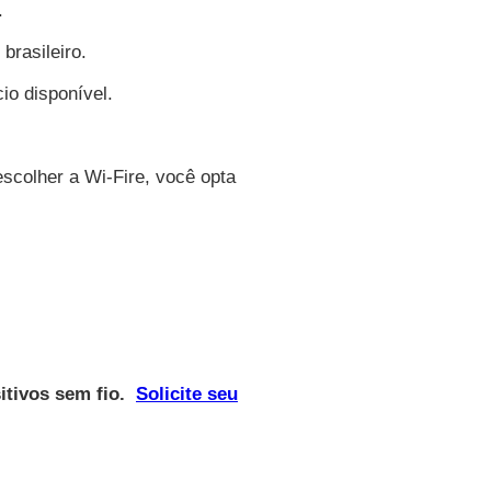
r.
 brasileiro.
io disponível.
.
scolher a Wi-Fire, você opta
sitivos sem fio.
Solicite seu