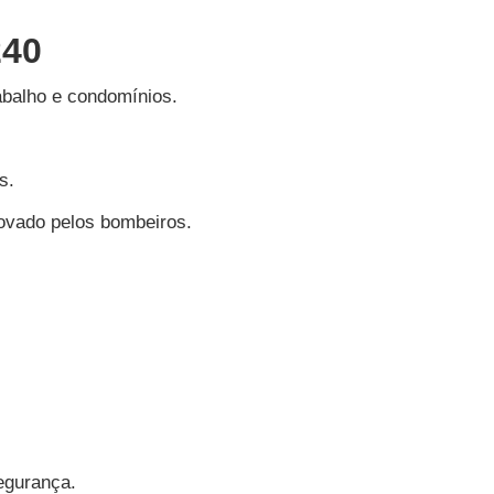
240
rabalho e condomínios.
is.
rovado pelos bombeiros.
segurança.