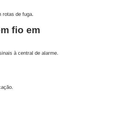
 rotas de fuga.
m fio em
inais à central de alarme.
cação.