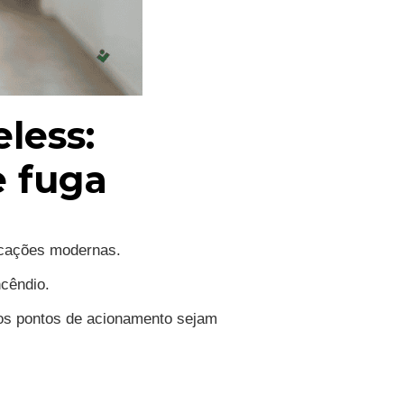
less:
e fuga
ficações modernas.
ncêndio.
 os pontos de acionamento sejam