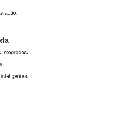
talação.
ida
s
integrados.
s.
inteligentes.